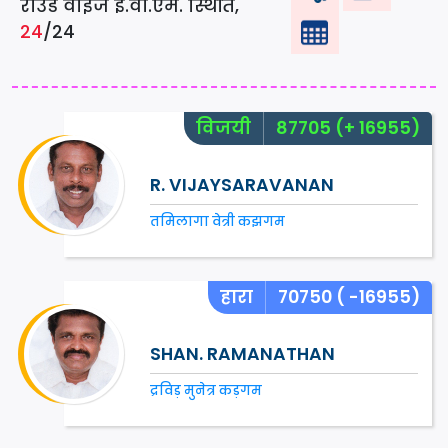
राउंड वाइज ई.वी.एम. स्थिति,
24
/24
विजयी
87705
(+ 16955)
R. VIJAYSARAVANAN
तमिलागा वेत्री कझगम
हारा
70750
( -16955)
SHAN. RAMANATHAN
द्रविड़ मुनेत्र कड़गम